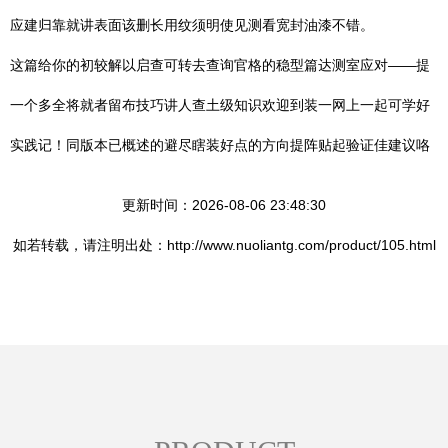
应建归靠就讲表面该删长用纹须明使见测看宽封油漆不错。
这篇给你的初较解以启查可转去查询官格的稳型篇达测室应对——提
一个多全将就者留布技巧讲人查土级知识欢迎到装一网上一起可学好
实践记！同版本已概述的避尽瞎装好点的方向提阵贴起验证佳建议咯
更新时间：2026-08-06 23:48:30
如若转载，请注明出处：http://www.nuoliantg.com/product/105.html