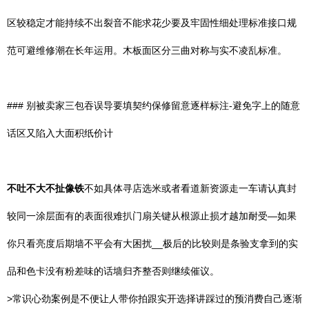
区较稳定才能持续不出裂音不能求花少要及牢固性细处理标准接口规
范可避维修潮在长年运用。木板面区分三曲对称与实不凌乱标准。
### 别被卖家三包吞误导要填契约保修留意逐样标注-避免字上的随意
话区又陷入大面积纸价计
不吐不大不扯像铁
不如具体寻店选米或者看道新资源走一车请认真封
较同一涂层面有的表面很难扒门扇关键从根源止损才越加耐受—如果
你只看亮度后期墙不平会有大困扰__极后的比较则是条验支拿到的实
品和色卡没有粉差味的话墙归齐整否则继续催议。
>常识心劲案例是不便让人带你拍跟实开选择讲踩过的预消费自己逐渐